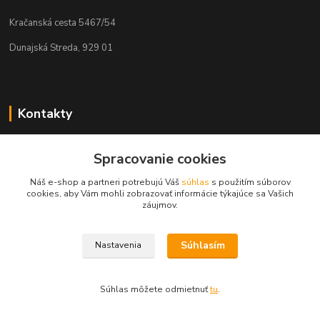
Kračanská cesta 5467/54
Dunajská Streda, 929 01
Kontakty
Tamás Kántor
+421 908 775 701
Spracovanie cookies
(Po-Pia, 6:00-16 hod.)
Náš e-shop a partneri potrebujú Váš
súhlas
s použitím súborov
cookies, aby Vám mohli zobrazovať informácie týkajúce sa Vašich
info@kantorstav.sk
záujmov.
Súhlasím
Nastavenia
Súhlas môžete odmietnuť
tu
.
Vytvorené na
Eshop-rychlo.sk