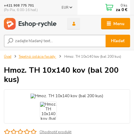
0
ks
+421 908 775 701
EUR
za
0 €
(Po-Pia, 6:00-16 hod.)
Menu
Hľadať
Úvod
Tepelná izolácia fasády
Hmoz. TH 10x140 kov (bal 200 kus)
Hmoz. TH 10x140 kov (bal 200
kus)
Ohodnotiť produkt