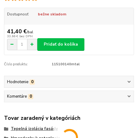
Dostupnosť
bežne skladom
41,40 €
/
bal
33,66 €
bez DPH
Pridať do košíka
Číslo produktu:
115100140mtal
Hodnotenie
0
Komentáre
0
Tovar zaradený v kategóriách
Tepelná izolácia fasády