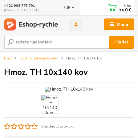
0
ks
+421 908 775 701
EUR
za
0 €
(Po-Pia, 6:00-16 hod.)
Menu
Hľadať
Úvod
Tepelná izolácia fasády
Hmoz. TH 10x140 kov
Hmoz. TH 10x140 kov
Ohodnotiť produkt