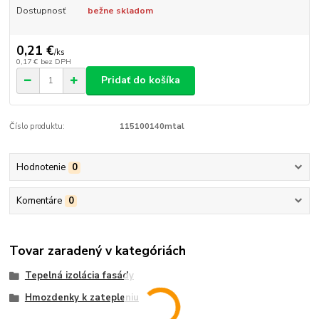
Dostupnosť
bežne skladom
0,21 €
/
ks
0,17 €
bez DPH
Pridať do košíka
Číslo produktu:
115100140mtal
Hodnotenie
0
Komentáre
0
Tovar zaradený v kategóriách
Tepelná izolácia fasády
Hmozdenky k zatepleniu