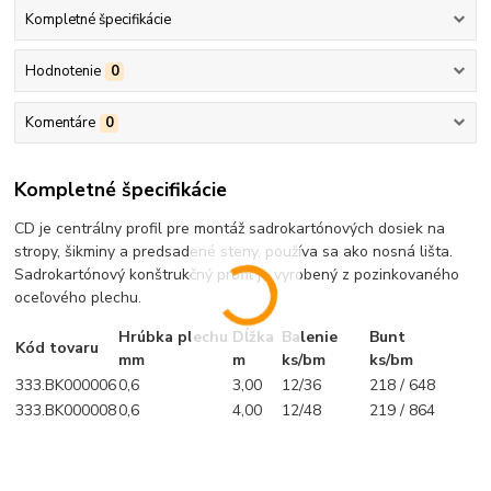
Kompletné špecifikácie
Hodnotenie
0
Komentáre
0
Kompletné špecifikácie
CD je centrálny profil pre montáž sadrokartónových dosiek na
stropy, šikminy a predsadené steny, používa sa ako nosná lišta.
Sadrokartónový konštrukčný profil je vyrobený z pozinkovaného
oceľového plechu.
Hrúbka plechu
Dĺžka
Balenie
Bunt
Kód tovaru
mm
m
ks/bm
ks/bm
333.BK000006
0,6
3,00
12/36
218 / 648
333.BK000008
0,6
4,00
12/48
219 / 864