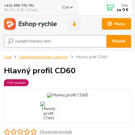
0
ks
+421 908 775 701
EUR
za
0 €
(Po-Pia, 6:00-16 hod.)
Menu
Hľadať
Úvod
Sádrokartónové dosky a doplnky
Hlavný profil CD60
Hlavný profil CD60
TOP produkt
Ohodnotiť produkt