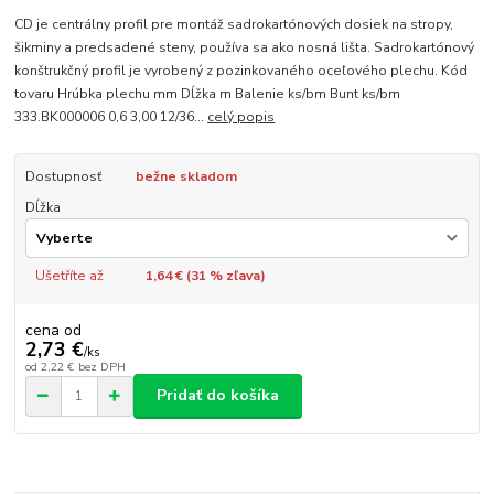
CD je centrálny profil pre montáž sadrokartónových dosiek na stropy,
šikminy a predsadené steny, používa sa ako nosná lišta. Sadrokartónový
konštrukčný profil je vyrobený z pozinkovaného oceľového plechu. Kód
tovaru Hrúbka plechu mm Dĺžka m Balenie ks/bm Bunt ks/bm
333.BK000006 0,6 3,00 12/36...
celý popis
Dostupnosť
bežne skladom
Dĺžka
Ušetříte až
1,64 € (
31
% zľava)
cena od
2,73 €
/
ks
od
2,22 €
bez DPH
Pridať do košíka