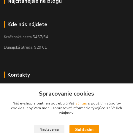
Najčítanejšie na blogu
Kde nás nájdete
Kračanská cesta 5467/54
Dunajská Streda, 929 01
Kontakty
Tamás Kántor
+421 908 775 701
Spracovanie cookies
(Po-Pia, 6:00-16 hod.)
Náš e-shop a partneri potrebujú Váš
súhlas
s použitím súborov
cookies, aby Vám mohli zobrazovať informácie týkajúce sa Vašich
info@kantorstav.sk
záujmov.
Súhlasím
Nastavenia