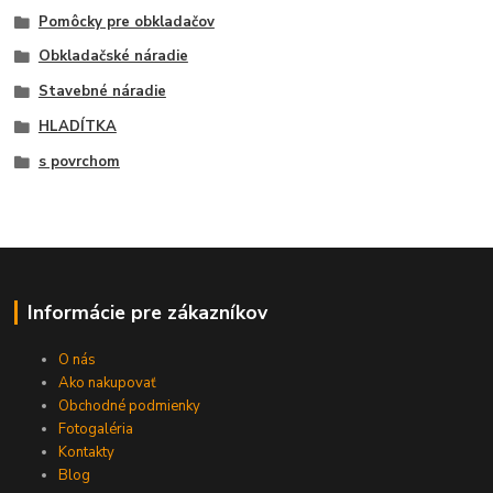
Pomôcky pre obkladačov
Obkladačské náradie
Stavebné náradie
HLADÍTKA
s povrchom
Informácie pre zákazníkov
O nás
Ako nakupovať
Obchodné podmienky
Fotogaléria
Kontakty
Blog