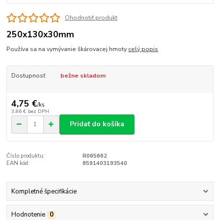
Ohodnotiť produkt
250x130x30mm
Používa sa na vymývanie škárovacej hmoty
celý popis
Dostupnosť
bežne skladom
4,75 €
/
ks
3,86 €
bez DPH
Pridať do košíka
Číslo produktu:
R065662
EAN kód:
8591403193540
Kompletné špecifikácie
Hodnotenie
0