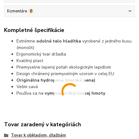
Komentáre
0
Kompletné špecifikácie
Extrémne
odolné telo
hladítka
vyrobené z jedného kusu
(monolit)
Ergonomický tvar držadla
Kvalitný plast
Priemyselne lepený poťah ekologickým lepidlom
Design chránený priemyselným vzorom v celej EU
Originálna hydropena (morská pena)
Veľmi savá
Používa sa na
vymývanie škárovacej hmoty
Tovar zaradený v kategóriách
Tovar k obkladom, dlažbám