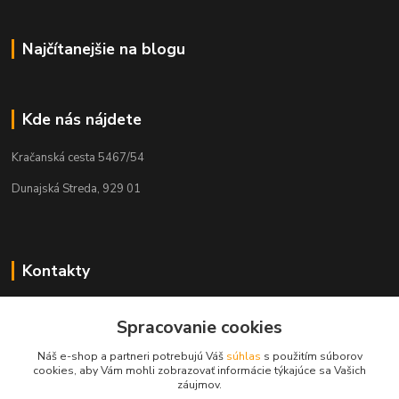
Najčítanejšie na blogu
Kde nás nájdete
Kračanská cesta 5467/54
Dunajská Streda, 929 01
Kontakty
Tamás Kántor
+421 908 775 701
Spracovanie cookies
(Po-Pia, 6:00-16 hod.)
Náš e-shop a partneri potrebujú Váš
súhlas
s použitím súborov
cookies, aby Vám mohli zobrazovať informácie týkajúce sa Vašich
info@kantorstav.sk
záujmov.