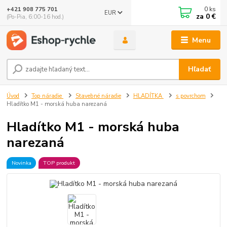
0
ks
+421 908 775 701
EUR
za
0 €
(Po-Pia, 6:00-16 hod.)
Menu
Hľadať
Úvod
Top náradie
Stavebné náradie
HLADÍTKA
s povrchom
Hladítko M1 - morská huba narezaná
Hladítko M1 - morská huba
narezaná
Novinka
TOP produkt