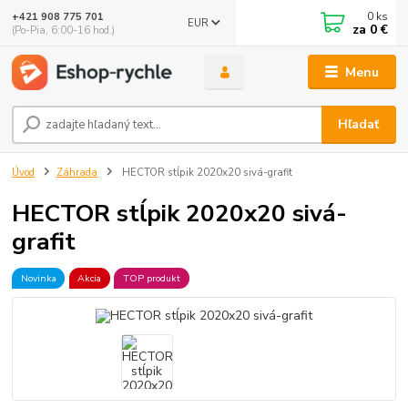
0
ks
+421 908 775 701
EUR
za
0 €
(Po-Pia, 6:00-16 hod.)
Menu
Hľadať
Úvod
Záhrada
HECTOR stĺpik 2020x20 sivá-grafit
HECTOR stĺpik 2020x20 sivá-
grafit
Novinka
Akcia
TOP produkt