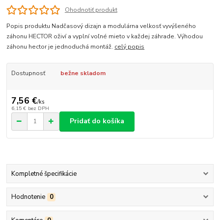
Ohodnotiť produkt
Popis produktu Nadčasový dizajn a modulárna velkosť vyvýšeného
záhonu HECTOR oživí a vyplní voľné mieto v každej záhrade. Výhodou
záhonu hector je jednoduchá montáž.
celý popis
Dostupnosť
bežne skladom
7,56 €
/
ks
6,15 €
bez DPH
Pridať do košíka
Kompletné špecifikácie
Hodnotenie
0