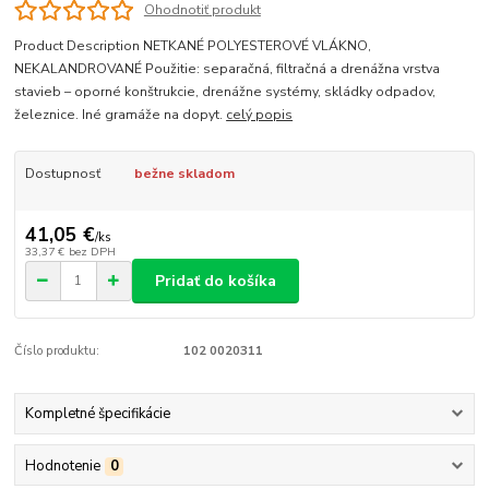
Ohodnotiť produkt
Product Description NETKANÉ POLYESTEROVÉ VLÁKNO,
NEKALANDROVANÉ Použitie: separačná, filtračná a drenážna vrstva
stavieb – oporné konštrukcie, drenážne systémy, skládky odpadov,
železnice. Iné gramáže na dopyt.
celý popis
Dostupnosť
bežne skladom
41,05 €
/
ks
33,37 €
bez DPH
Pridať do košíka
Číslo produktu:
102 0020311
Kompletné špecifikácie
Hodnotenie
0