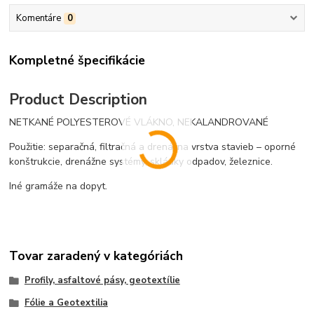
Komentáre
0
Kompletné špecifikácie
Product Description
NETKANÉ POLYESTEROVÉ VLÁKNO, NEKALANDROVANÉ
Použitie: separačná, filtračná a drenážna vrstva stavieb – oporné
konštrukcie, drenážne systémy, skládky odpadov, železnice.
Iné gramáže na dopyt.
Tovar zaradený v kategóriách
Profily, asfaltové pásy, geotextílie
Fólie a Geotextilia