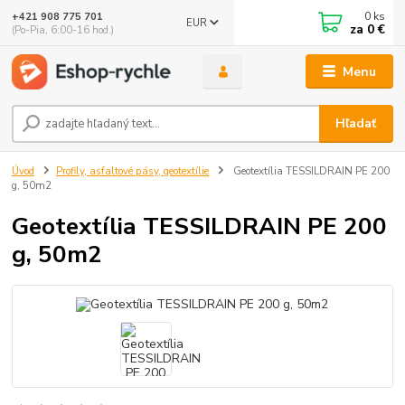
0
ks
+421 908 775 701
EUR
za
0 €
(Po-Pia, 6:00-16 hod.)
Menu
Hľadať
Úvod
Profily, asfaltové pásy, geotextílie
Geotextília TESSILDRAIN PE 200
g, 50m2
Geotextília TESSILDRAIN PE 200
g, 50m2