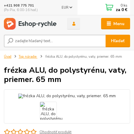
0
ks
+421 908 775 701
EUR
za
0 €
(Po-Pia, 6:00-16 hod.)
Menu
Hľadať
Úvod
Top náradie
frézka ALU, do polystyrénu, vaty, priemer. 65 mm
frézka ALU, do polystyrénu, vaty,
priemer. 65 mm
Ohodnotiť produkt