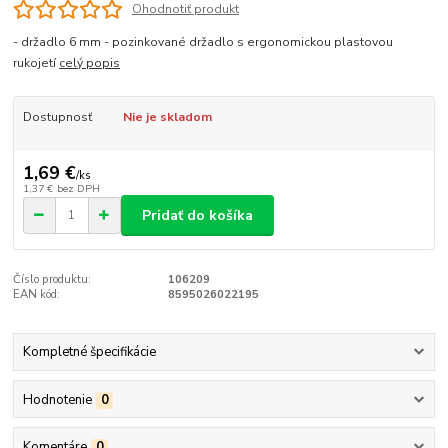
Ohodnotiť produkt
- držadlo 6 mm - pozinkované držadlo s ergonomickou plastovou
rukojetí
celý popis
Dostupnosť
Nie je skladom
1,69 €
/
ks
1,37 €
bez DPH
Pridať do košíka
Číslo produktu:
106209
EAN kód:
8595026022195
Kompletné špecifikácie
Hodnotenie
0
Komentáre
0