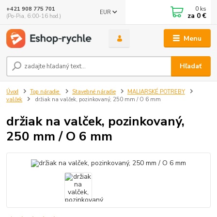
0
ks
+421 908 775 701
EUR
za
0 €
(Po-Pia, 6:00-16 hod.)
Menu
Hľadať
Úvod
Top náradie
Stavebné náradie
MALIARSKÉ POTREBY
valček
držiak na valček, pozinkovaný, 250 mm / O 6 mm
držiak na valček, pozinkovaný,
250 mm / O 6 mm