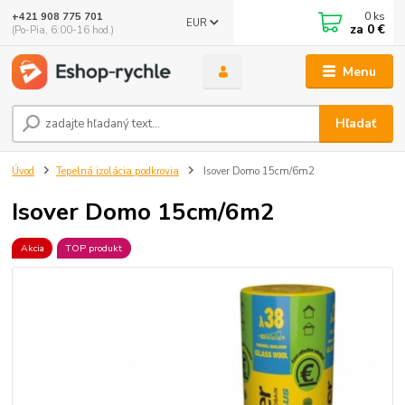
0
ks
+421 908 775 701
EUR
za
0 €
(Po-Pia, 6:00-16 hod.)
Menu
Hľadať
Úvod
Tepelná izolácia podkrovia
Isover Domo 15cm/6m2
Isover Domo 15cm/6m2
Akcia
TOP produkt