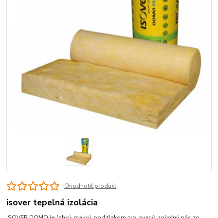
Ohodnotiť produkt
isover tepelná izolácia
ISOVER DOMO je ľahký, mäkký, pod tlakom zrolovaný izolačný pás zo