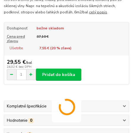
sklenej vlny. Napr. na tepelnú a akustickú izoláciu šikmých striech,
podkroví, stropov alebo ľahkých podláh, 6m2/bal
celý popis
Dostupnosť
bežne skladom
Cena pred
37,10 €
zľavou
Ušetríte
7,55 € (
20
% zľava)
29,55 €
/
bal
24,02 €
bez DPH
Pridať do košíka
Kompletné špecifikácie
Hodnotenie
0