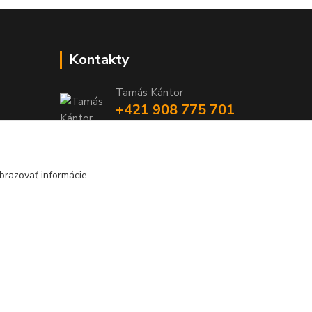
Kontakty
Tamás Kántor
+421 908 775 701
(Po-Pia, 6:00-16 hod.)
info@kantorstav.sk
brazovať informácie
Vytvorené na
Eshop-rychlo.sk