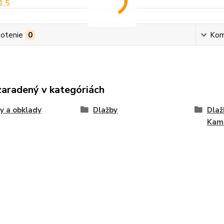
otenie
0
Kom
zaradený v kategóriách
y a obklady
Dlažby
Dlaž
Kam