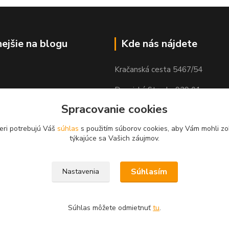
nejšie na blogu
Kde nás nájdete
Kračanská cesta 5467/54
Dunajská Streda, 929 01
Spracovanie cookies
eri potrebujú Váš
súhlas
s použitím súborov cookies, aby Vám mohli zo
týkajúce sa Vašich záujmov.
Súhlasím
Nastavenia
Súhlas môžete odmietnuť
tu
.