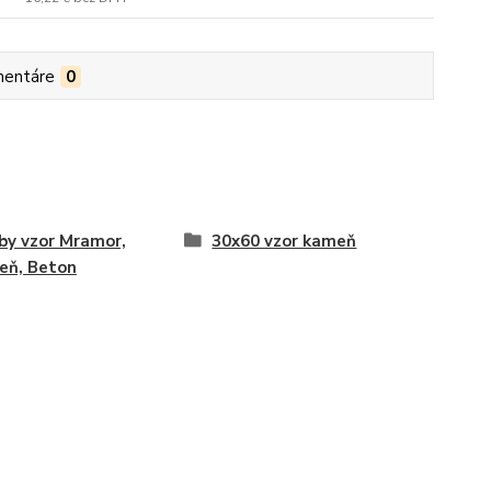
entáre
0
by vzor Mramor,
30x60 vzor kameň
eň, Beton