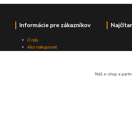
Informácie pre zákazníkov
Najčíta
O nás
Ako nakupovať
Obchodné podmienky
Fotogaléria
Kontakty
Náš e-shop a partn
Blog