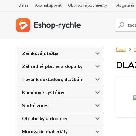
O nás
Ako nakupovať
Obchodné podmienky
Fotogaléria
Úvod
D
Zámková dlažba
DLA
Záhradné platne a doplnky
Tovar k obkladom, dlažbám
Komínové systémy
Suché zmesi
Obrubníky a doplnky
Murovacie materiály