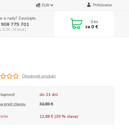
Prihlásenie
EUR
e si rady? Zavolajte.
0
ks
 908 775 701
za
0 €
a, 6:00-16 hod.)
Ohodnotiť produkt
tupnosť
do 21 dní
a pred zľavou
32,83 €
tríte
12,88 € (
39
% zľava)