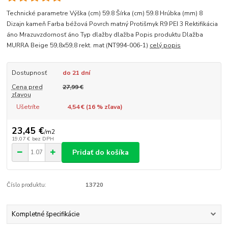
Technické parametre Výška (cm) 59.8 Šírka (cm) 59.8 Hrúbka (mm) 8
Dizajn kameň Farba béžová Povrch matný Protišmyk R9 PEI 3 Rektifikácia
áno Mrazuvzdornosť áno Typ dlažby dlažba Popis produktu Dlažba
MURRA Beige 59,8x59,8 rekt. mat (NT994-006-1)
celý popis
Dostupnosť
do 21 dní
Cena pred
27,99 €
zľavou
Ušetríte
4,54 € (
16
% zľava)
23,45 €
/
m2
19,07 €
bez DPH
Pridať do košíka
Číslo produktu:
13720
Kompletné špecifikácie