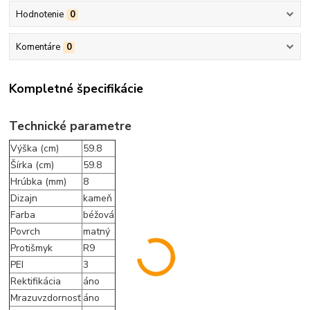
Hodnotenie
0
Komentáre
0
Kompletné špecifikácie
Technické parametre
Výška (cm)
59.8
Šírka (cm)
59.8
Hrúbka (mm)
8
Dizajn
kameň
Farba
béžová
Povrch
matný
Protišmyk
R9
PEI
3
Rektifikácia
áno
Mrazuvzdornosť
áno