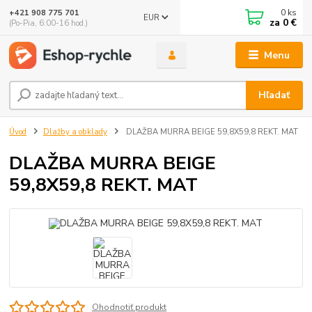
0
ks
+421 908 775 701
EUR
za
0 €
(Po-Pia, 6:00-16 hod.)
Menu
Hľadať
Úvod
Dlažby a obklady
DLAŽBA MURRA BEIGE 59,8X59,8 REKT. MAT
DLAŽBA MURRA BEIGE
59,8X59,8 REKT. MAT
Ohodnotiť produkt