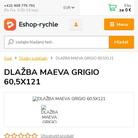
0
ks
+421 908 775 701
EUR
za
0 €
(Po-Pia, 6:00-16 hod.)
Menu
Hľadať
Úvod
Dlažby a obklady
DLAŽBA MAEVA GRIGIO 60,5X121
DLAŽBA MAEVA GRIGIO
60,5X121
Ohodnotiť produkt