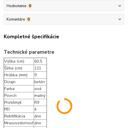
Hodnotenie
0
Komentáre
0
Kompletné špecifikácie
Technické parametre
Výška (cm)
60,5
Šírka (cm)
121
Hrúbka (mm)
9
Dizajn
betón
Farba
sivá
Povrch
matný
Protišmyk
R9
PEI
4
Rektifikácia
áno
Mrazuvzdornosť
áno