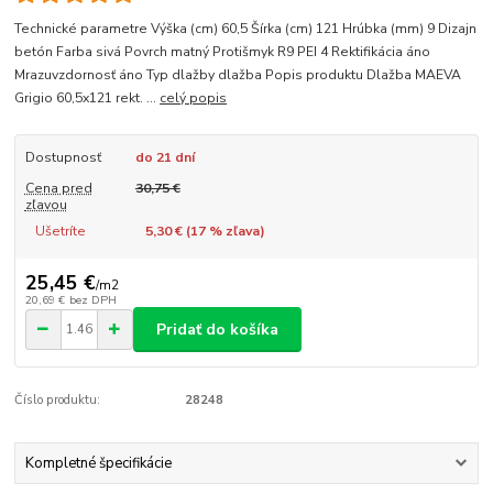
Technické parametre Výška (cm) 60,5 Šírka (cm) 121 Hrúbka (mm) 9 Dizajn
betón Farba sivá Povrch matný Protišmyk R9 PEI 4 Rektifikácia áno
Mrazuvzdornosť áno Typ dlažby dlažba Popis produktu Dlažba MAEVA
Grigio 60,5x121 rekt. ...
celý popis
Dostupnosť
do 21 dní
Cena pred
30,75 €
zľavou
Ušetríte
5,30 € (
17
% zľava)
25,45 €
/
m2
20,69 €
bez DPH
Pridať do košíka
Číslo produktu:
28248
Kompletné špecifikácie