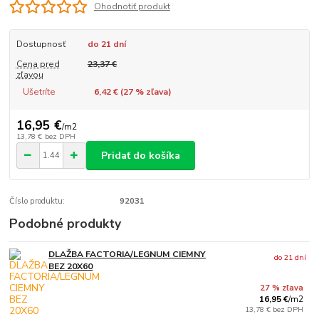
Ohodnotiť produkt
Dostupnosť
do 21 dní
Cena pred
23,37 €
zľavou
Ušetríte
6,42 € (
27
% zľava)
16,95 €
/
m2
13,78 €
bez DPH
Pridať do košíka
Číslo produktu:
92031
Podobné produkty
DLAŽBA FACTORIA/LEGNUM CIEMNY
do 21 dní
BEZ 20X60
27 % zľava
16,95 €
/
m2
13,78 €
bez DPH