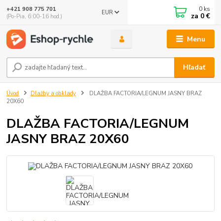
0
ks
+421 908 775 701
EUR
za
0 €
(Po-Pia, 6:00-16 hod.)
Menu
Hľadať
Úvod
Dlažby a obklady
DLAŽBA FACTORIA/LEGNUM JASNY BRAZ
20X60
DLAŽBA FACTORIA/LEGNUM
JASNY BRAZ 20X60