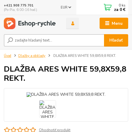
0
ks
+421 908 775 701
EUR
za
0 €
(Po-Pia, 6:00-16 hod.)
Menu
Hľadať
Úvod
Dlažby a obklady
DLAŽBA ARES WHITE 59,8X59,8 REKT.
DLAŽBA ARES WHITE 59,8X59,8
REKT.
Ohodnotiť produkt