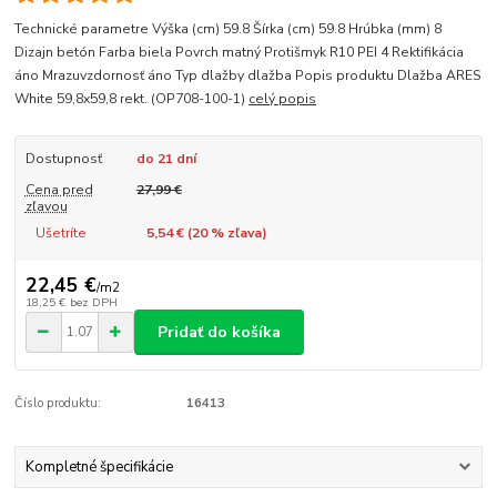
Technické parametre Výška (cm) 59.8 Šírka (cm) 59.8 Hrúbka (mm) 8
Dizajn betón Farba biela Povrch matný Protišmyk R10 PEI 4 Rektifikácia
áno Mrazuvzdornosť áno Typ dlažby dlažba Popis produktu Dlažba ARES
White 59,8x59,8 rekt. (OP708-100-1)
celý popis
Dostupnosť
do 21 dní
Cena pred
27,99 €
zľavou
Ušetríte
5,54 € (
20
% zľava)
22,45 €
/
m2
18,25 €
bez DPH
Pridať do košíka
Číslo produktu:
16413
Kompletné špecifikácie