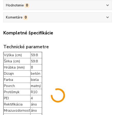
Hodnotenie
0
Komentáre
0
Kompletné špecifikácie
Technické parametre
Výška (cm)
59.8
Šírka (cm)
59.8
Hrúbka (mm)
8
Dizajn
betón
Farba
biela
Povrch
matný
Protišmyk
R10
PEI
4
Rektifikácia
áno
Mrazuvzdornosť
áno