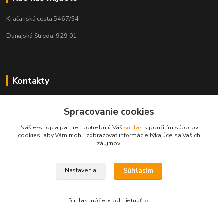
Kračanská cesta 5467/54
Dunajská Streda, 929 01
Kontakty
Tamás Kántor
Spracovanie cookies
+421 908 775 701
(Po-Pia, 6:00-16 hod.)
Náš e-shop a partneri potrebujú Váš
súhlas
s použitím súborov
cookies, aby Vám mohli zobrazovať informácie týkajúce sa Vašich
info@kantorstav.sk
záujmov.
Súhlasím
Nastavenia
Súhlas môžete odmietnuť
tu
.
Vytvorené na
Eshop-rychlo.sk