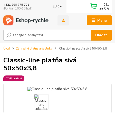
0
ks
+421 908 775 701
EUR
za
0 €
(Po-Pia, 6:00-16 hod.)
Menu
Hľadať
Úvod
Záhradné platne a doplnky
Classic-line platňa sivá 50x50x3,8
Classic-line platňa sivá
50x50x3,8
TOP produkt