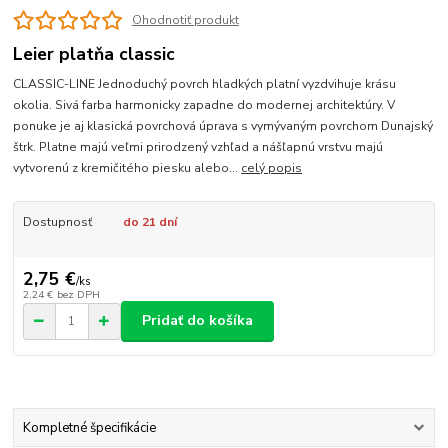
Ohodnotiť produkt
Leier platňa classic
CLASSIC-LINE Jednoduchý povrch hladkých platní vyzdvihuje krásu
okolia. Sivá farba harmonicky zapadne do modernej architektúry. V
ponuke je aj klasická povrchová úprava s vymývaným povrchom Dunajský
štrk. Platne majú veľmi prirodzený vzhľad a nášľapnú vrstvu majú
vytvorenú z kremičitého piesku alebo...
celý popis
Dostupnosť
do 21 dní
2,75 €
/
ks
2,24 €
bez DPH
Pridať do košíka
Kompletné špecifikácie