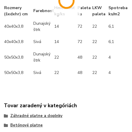
Rozmery
Hmotnosť
Paleta
LKW
Spotreba
Farebnosť
(šxdxhr) cm
kg/ks
ks
paleta
ks/m2
Dunajský
40x40x3,8
14
72
22
6,1
štrk
40x40x3,8
Sivá
14
72
22
6,1
Dunajský
50x50x3,8
22
48
22
4
štrk
50x50x3,8
Sivá
22
48
22
4
Tovar zaradený v kategóriách
Záhradné platne a doplnky
Betónové platne