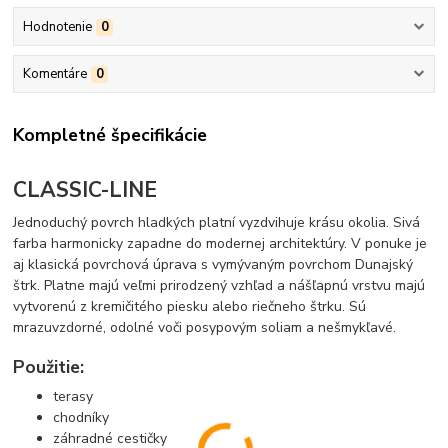
Hodnotenie
0
Komentáre
0
Kompletné špecifikácie
CLASSIC-LINE
Jednoduchý povrch hladkých platní vyzdvihuje krásu okolia. Sivá
farba harmonicky zapadne do modernej architektúry. V ponuke je
aj klasická povrchová úprava s vymývaným povrchom Dunajský
štrk. Platne majú veľmi prirodzený vzhľad a nášľapnú vrstvu majú
vytvorenú z kremičitého piesku alebo riečneho štrku. Sú
mrazuvzdorné, odolné voči posypovým soliam a nešmykľavé.
Použitie:
terasy
chodníky
záhradné cestičky