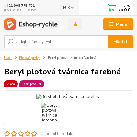
0
ks
+421 908 775 701
EUR
za
0 €
(Po-Pia, 6:00-16 hod.)
Menu
Hľadať
Úvod
Plotové prvky
Beryl plotová tvárnica farebná
Beryl plotová tvárnica farebná
Akcia
TOP produkt
Ohodnotiť produkt