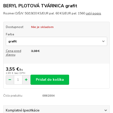
BERYL PLOTOVÁ TVÁRNICA grafit
Rozmer D/Š/V: 50/19/20 KS/EUR pal: 60 KG/EUR pal: 1560
celý popis
Dostupnosť
Nie je skladom
Farba
Cena pred
3,38 €
zľavou
3,55 €
/
ks
2,89 €
bez DPH
Pridať do košíka
Číslo produktu:
0862004
Kompletné špecifikácie