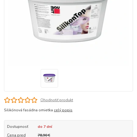
Ohodnotiť produkt
Silikónová fasádna omietka
celý popis
Dostupnosť
do 7 dní
Cena pred
78,90 €