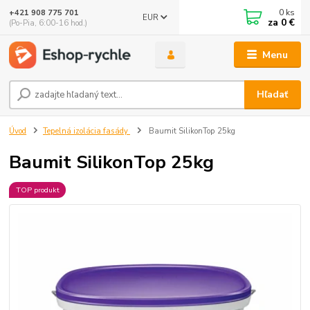
0
ks
+421 908 775 701
EUR
za
0 €
(Po-Pia, 6:00-16 hod.)
Menu
Hľadať
Úvod
Tepelná izolácia fasády
Baumit SilikonTop 25kg
Baumit SilikonTop 25kg
TOP produkt