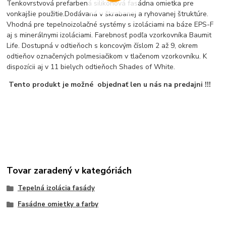
Tenkovrstvová prefarbená silikónová fasádna omietka pre
vonkajšie použitie.Dodávaná v škrabanej a ryhovanej štruktúre.
Vhodná pre tepelnoizolačné systémy s izoláciami na báze EPS-F
aj s minerálnymi izoláciami. Farebnosť podľa vzorkovníka Baumit
Life. Dostupná v odtieňoch s koncovým číslom 2 až 9, okrem
odtieňov označených polmesiačikom v tlačenom vzorkovníku. K
dispozícii aj v 11 bielych odtieňoch Shades of White.
Tento produkt je možné objednať len u nás na predajni !!!
Tovar zaradený v kategóriách
Tepelná izolácia fasády
Fasádne omietky a farby