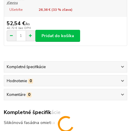
zľavou
Ušetríte
26,36 € (
33
% zľava)
52,54 €
/
ks
42,72 €
bez DPH
Pridať do košíka
Kompletné špecifikácie
Hodnotenie
0
Komentáre
0
Kompletné špecifikácie
Silikónová fasádna omietka